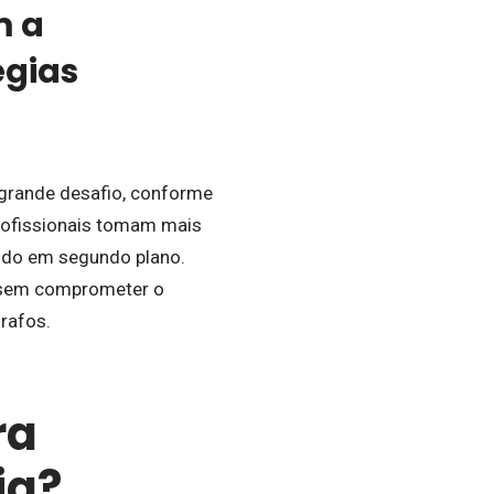
m a
égias
m grande desafio, conforme
rofissionais tomam mais
ndo em segundo plano.
o sem comprometer o
rafos.
ra
ia?