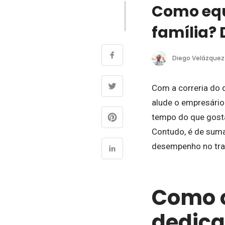
Como equ
família? 
Diego Velázquez
Com a correria do d
alude o empresári
tempo do que gosta
Contudo, é de sum
desempenho no trab
Como o
dedica