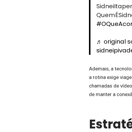
SidneiItape
QuemÉSidne
#OQueAcon
♬ original 
sidneipivad
Ademais, a tecnolo
a rotina exige viag
chamadas de vídeo
de manter a conexã
Estrat