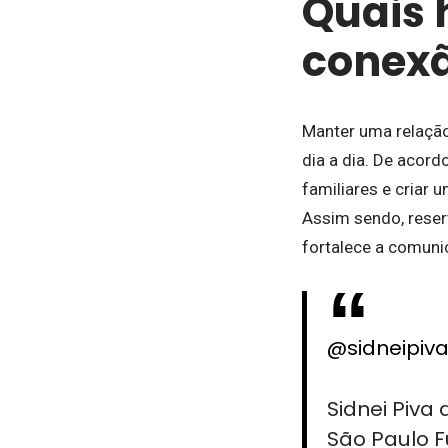
Quais 
conexã
Manter uma relação
dia a dia. De acord
familiares e criar
Assim sendo, reser
fortalece a comunic
@sidneipiv
Sidnei Piv
São Paulo F