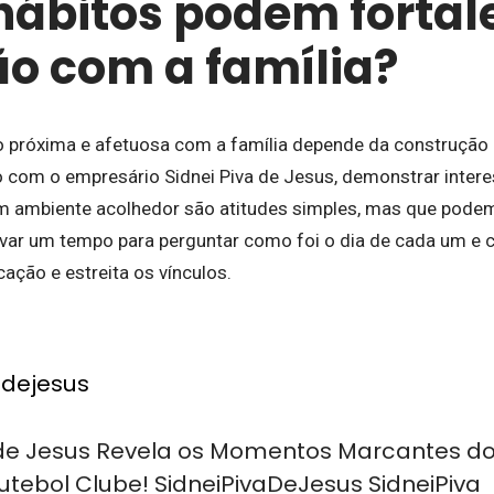
hábitos podem fortal
o com a família?
 próxima e afetuosa com a família depende da construção 
o com o empresário Sidnei Piva de Jesus, demonstrar intere
 um ambiente acolhedor são atitudes simples, mas que podem
var um tempo para perguntar como foi o dia de cada um e c
ação e estreita os vínculos.
adejesus
a de Jesus Revela os Momentos Marcantes d
utebol Clube! SidneiPivaDeJesus SidneiPiva