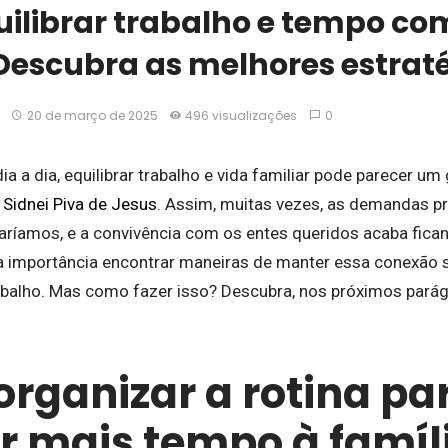
ilibrar trabalho e tempo co
Descubra as melhores estrat
20 de março de 2025
496 visualizações
0
ia a dia, equilibrar trabalho e vida familiar pode parecer u
o
Sidnei Piva de Jesus
. Assim, muitas vezes, as demandas p
ríamos, e a convivência com os entes queridos acaba fica
a importância encontrar maneiras de manter essa conexã
alho. Mas como fazer isso? Descubra, nos próximos parág
rganizar a rotina pa
r mais tempo à famíl