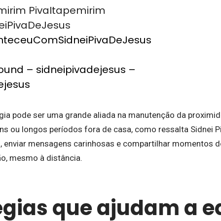
mirim PivaItapemirim
iPivaDeJesus
teceuComSidneiPivaDeJesus
sound – sidneipivadejesus –
ejesus
gia pode ser uma grande aliada na manutenção da proximi
ens ou longos períodos fora de casa, como ressalta Sidnei P
, enviar mensagens carinhosas e compartilhar momentos do
o, mesmo à distância.
égias que ajudam a eq