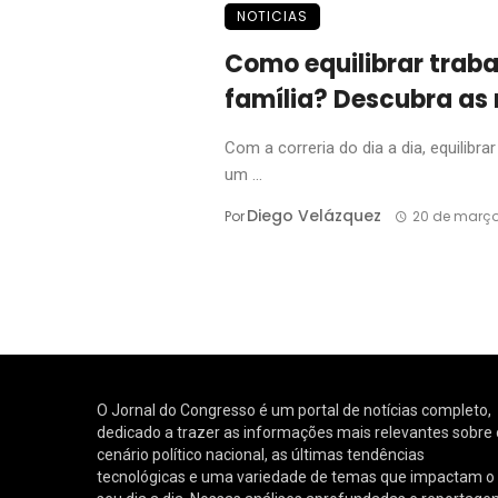
NOTICIAS
Como equilibrar trab
família? Descubra as 
Com a correria do dia a dia, equilibra
um ...
Diego Velázquez
Por
20 de março
O Jornal do Congresso é um portal de notícias completo,
dedicado a trazer as informações mais relevantes sobre 
cenário político nacional, as últimas tendências
tecnológicas e uma variedade de temas que impactam o