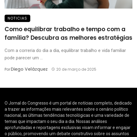
NOTICIAS
Como equilibrar trabalho e tempo com a
família? Descubra as melhores estratégias
Com a correria do dia a dia, equilibrar trabalho e vida familiar
pode parecer um ...
Diego Velázquez
Por
20 de março de 2025
O Jornal do Congresso é um portal de notícias completo, dedicado
a trazer as informações mais relevantes sobre o cenário político
nacional, as últimas tendências tecnológicas e uma variedade de
temas que impactam o seu dia a dia. Nossas análises
aprofundadas e reportagens exclusivas visam informar e engajar
o público, promovendo um debate construtivo sobre os assuntos