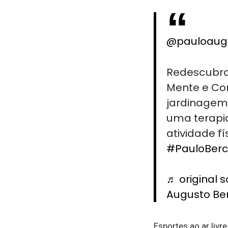
@pauloaugu
Redescubra
Mente e Cor
jardinagem,
uma terapi
atividade f
#PauloBerch
♬ original 
Augusto Ber
Esportes ao ar liv