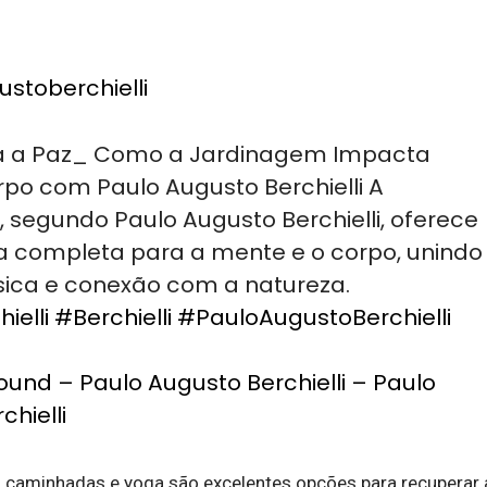
stoberchielli
 a Paz_ Como a Jardinagem Impacta
po com Paulo Augusto Berchielli A
 segundo Paulo Augusto Berchielli, oferece
a completa para a mente e o corpo, unindo
ísica e conexão com a natureza.
ielli
#Berchielli
#PauloAugustoBerchielli
sound – Paulo Augusto Berchielli – Paulo
chielli
re, caminhadas e yoga são excelentes opções para recupera