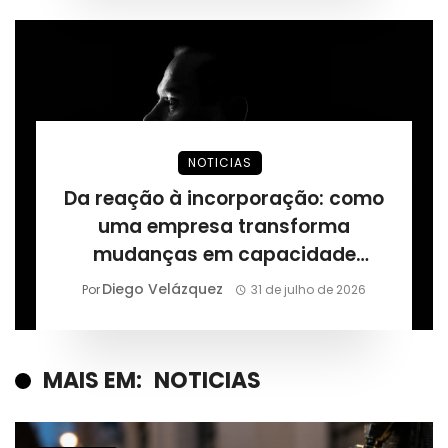
NOTICIAS
Da reação à incorporação: como
uma empresa transforma
mudanças em capacidade
permanente, segundo Márcio
Diego Velázquez
Por
31 de julho de 2026
Alaor de Araújo
MAIS EM:
NOTICIAS