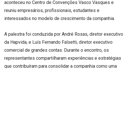
aconteceu no Centro de Convenções Vasco Vasques e
reuniu empresários, profissionais, estudantes e
interessados no modelo de crescimento da companhia.
A palestra foi conduzida por André Rosas, diretor executivo
da Hapvida, e Luís Fernando Falsetti, diretor executivo
comercial de grandes contas. Durante o encontro, os
representantes compartilharam experiências e estratégias
que contribuíram para consolidar a companhia como uma
das mais relevantes do setor de saúde suplementar no
Brasil.
Investimentos
Entre 2025 e 2026, a Hapvida realizou um investimento de
R$ 2 bilhões na ampliação e fortalecimento de sua rede