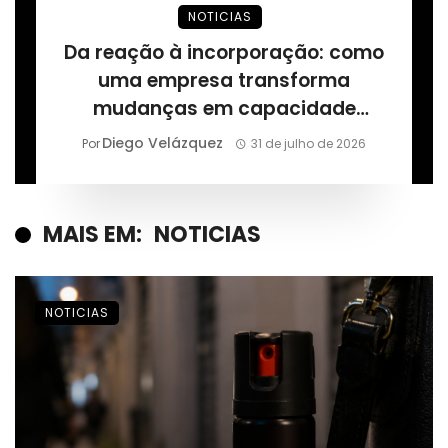
NOTICIAS
Da reação à incorporação: como
uma empresa transforma
mudanças em capacidade
permanente, segundo Márcio
Diego Velázquez
Por
31 de julho de 2026
Alaor de Araújo
MAIS EM:
NOTICIAS
NOTICIAS