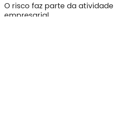
O risco faz parte da atividade
empresarial
Toda decisão corporativa envolve algum nível de exposição
a riscos. Investimentos, expansão de mercado,
desenvolvimento de produtos e mudanças operacionais
carregam variáveis que nem sempre podem ser
controladas.
O desafio da gestão moderna não está em evitar decisões,
mas em compreender as condições que cercam cada
escolha. A análise antecipada permite avaliar impactos
potenciais e criar mecanismos para reduzir consequências
indesejadas.
Valdoir Slapak observa que organizações mais resilientes