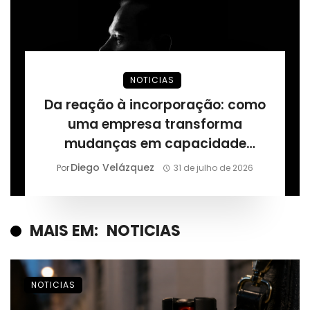
NOTICIAS
Da reação à incorporação: como
uma empresa transforma
mudanças em capacidade
permanente, segundo Márcio
Diego Velázquez
Por
31 de julho de 2026
Alaor de Araújo
MAIS EM:
NOTICIAS
NOTICIAS