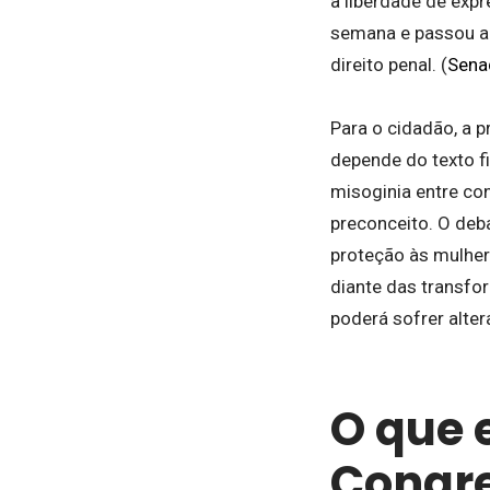
a liberdade de expr
semana e passou a m
direito penal. (
Sena
Para o cidadão, a p
depende do texto fi
misoginia entre co
preconceito. O deba
proteção às mulhere
diante das transfor
poderá sofrer alter
O que 
Congre