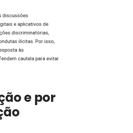
as discussões
itais e aplicativos de
ões discriminatórias,
dutas ilícitas. Por isso,
resposta às
endem cautela para evitar
ção e por
ção