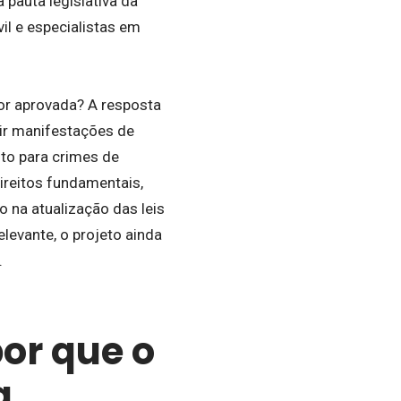
 pauta legislativa da
il e especialistas em
 for aprovada? A resposta
uir manifestações de
to para crimes de
direitos fundamentais,
o na atualização das leis
levante, o projeto ainda
.
or que o
a