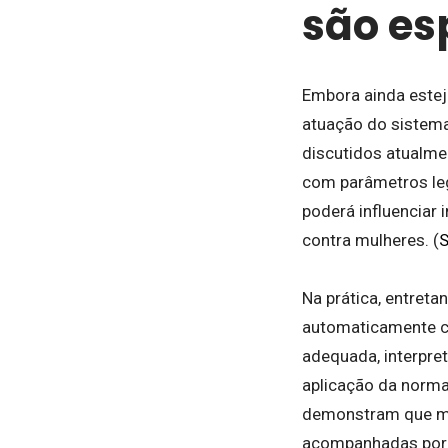
são es
Embora ainda estej
atuação do sistema
discutidos atualmen
com parâmetros leg
poderá influenciar
contra mulheres. (
S
Na prática, entreta
automaticamente c
adequada, interpre
aplicação da norma
demonstram que mu
acompanhadas por a