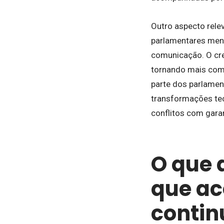
Outro aspecto rele
parlamentares menc
comunicação. O cre
tornando mais compl
parte dos parlamen
transformações tec
conflitos com gara
O que 
que a
contin