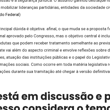
essão e a segurança jurídica. O assunto ganhou destaque na
obilizar lideranças partidárias, entidades da sociedade civ
do Federal
)
rincipal dúvida é objetiva: afinal, o que muda se a proposta
nal aprovado pelo Congresso, mas o objetivo central é incl
ndutas que podem receber tratamento semelhante ao previs
te vai além do aspecto criminal e envolve reflexões sobre 
s, atuação das instituições públicas e o papel do Legislativ
mações sociais. Como ocorre em toda matéria legislativa re
ações durante sua tramitação até chegar à versão definitiva
está em discussão e p
sso considera o tem