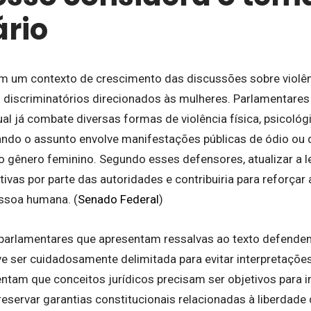
ário
m um contexto de crescimento das discussões sobre violên
os discriminatórios direcionados às mulheres. Parlamentar
ual já combate diversas formas de violência física, psicológ
ando o assunto envolve manifestações públicas de ódio ou
o gênero feminino. Segundo esses defensores, atualizar a le
ivas por parte das autoridades e contribuiria para reforçar
ssoa humana. (
Senado Federal
)
arlamentares que apresentam ressalvas ao texto defende
eve ser cuidadosamente delimitada para evitar interpretaçõ
ntam que conceitos jurídicos precisam ser objetivos para 
preservar garantias constitucionais relacionadas à liberdad