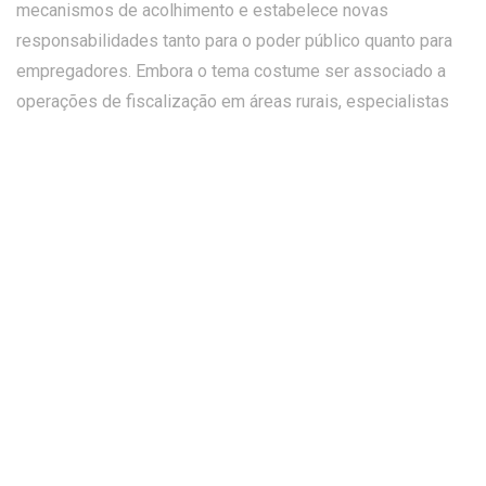
mecanismos de acolhimento e estabelece novas
responsabilidades tanto para o poder público quanto para
empregadores. Embora o tema costume ser associado a
operações de fiscalização em áreas rurais, especialistas
lembram que esse tipo de exploração também pode
ocorrer em centros urbanos, na construção civil, na indústria
têxtil, no trabalho doméstico e em outros setores da
economia.
A aprovação da medida desperta uma dúvida importante
para o cidadão: afinal, o que realmente muda na prática? A
resposta envolve não apenas direitos trabalhistas, mas
também políticas públicas, atuação dos órgãos de
fiscalização, responsabilização de empresas e proteção às
vítimas. O texto passou pela Câmara dos Deputados, foi
analisado pelo Senado Federal e recebeu sanção