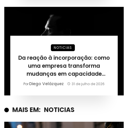
NOTICIAS
Da reação à incorporação: como
uma empresa transforma
mudanças em capacidade
permanente, segundo Márcio
Diego Velázquez
Por
31 de julho de 2026
Alaor de Araújo
MAIS EM:
NOTICIAS