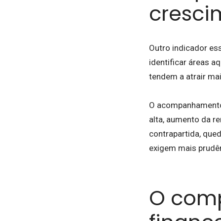
cresci
Outro indicador es
identificar áreas 
tendem a atrair ma
O acompanhamento 
alta, aumento da r
contrapartida, qu
exigem mais prudên
O com