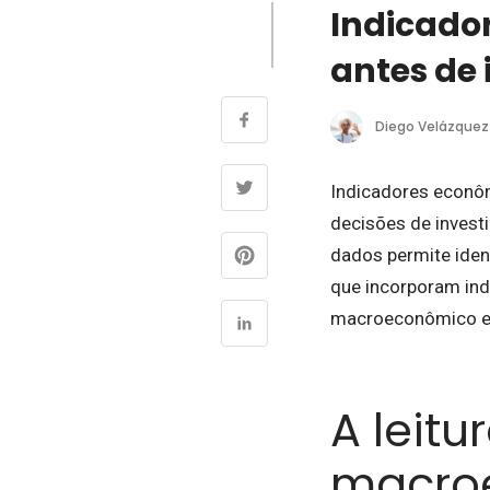
Indicado
antes de 
Diego Velázquez
Indicadores econô
decisões de invest
dados permite ident
que incorporam ind
macroeconômico e 
A leitu
macro