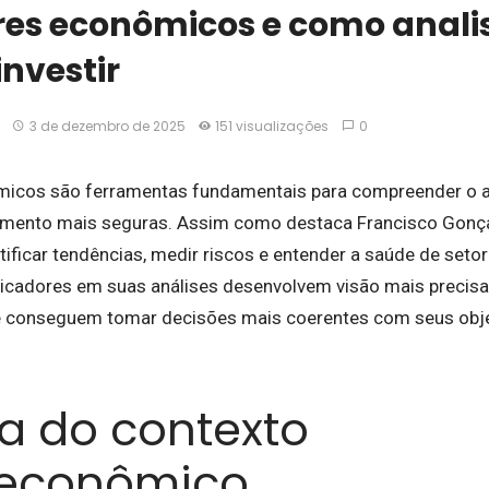
res econômicos e como anali
investir
3 de dezembro de 2025
151 visualizações
0
micos são ferramentas fundamentais para compreender o a
imento mais seguras. Assim como destaca Francisco Gonçal
ificar tendências, medir riscos e entender a saúde de setor
icadores em suas análises desenvolvem visão mais precisa
conseguem tomar decisões mais coerentes com seus obje
ra do contexto
econômico