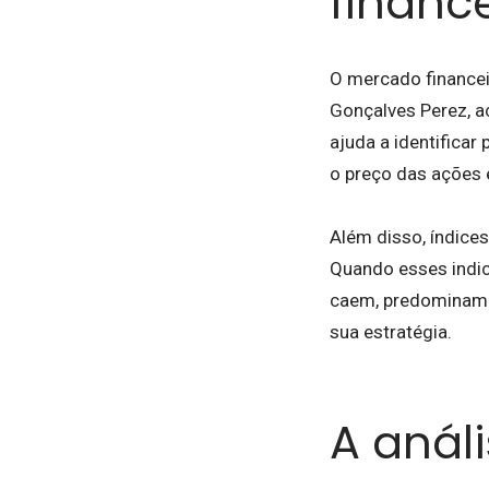
financ
O mercado finance
Gonçalves Perez, a
ajuda a identificar
o preço das ações 
Além disso, índice
Quando esses indi
caem, predominam c
sua estratégia.
A análi