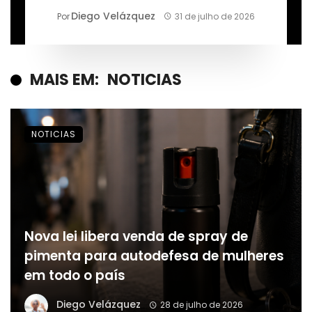
permanente, segundo Márcio
Diego Velázquez
Por
31 de julho de 2026
Alaor de Araújo
MAIS EM:
NOTICIAS
NOTICIAS
Nova lei libera venda de spray de
pimenta para autodefesa de mulheres
em todo o país
Diego Velázquez
28 de julho de 2026