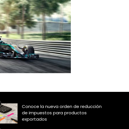
Conoce la nueva orden de reducción
de impuestos para productos
exportados