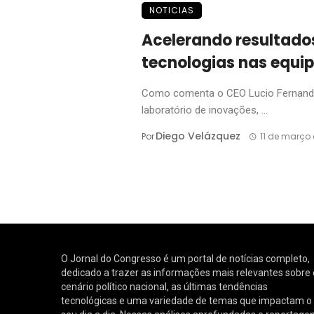
NOTICIAS
Acelerando resultado
tecnologias nas equip
Como comenta o CEO Lucio Fernande
laboratório de inovações, ...
Diego Velázquez
Por
11 de março
O Jornal do Congresso é um portal de notícias completo,
dedicado a trazer as informações mais relevantes sobre 
cenário político nacional, as últimas tendências
tecnológicas e uma variedade de temas que impactam o