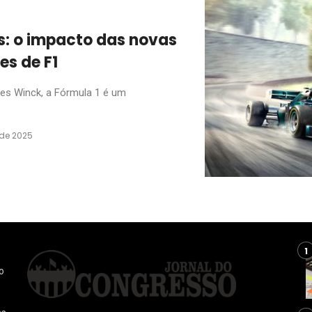
s: o impacto das novas
es de F1
s Winck, a Fórmula 1 é um
 de 2025
o