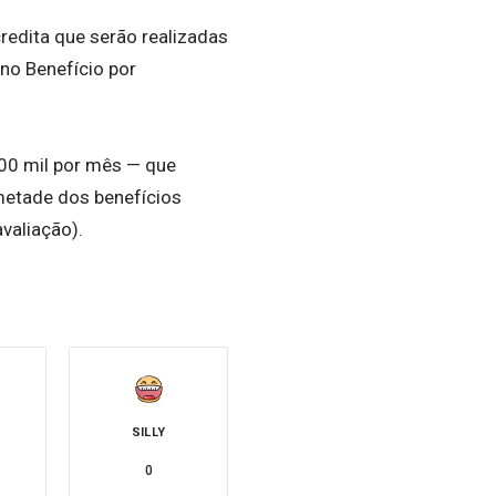
redita que serão realizadas
 no Benefício por
600 mil por mês — que
 metade dos benefícios
valiação).
SILLY
0