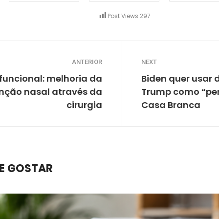
Post Views:
297
ANTERIOR
NEXT
 funcional: melhoria da
Biden quer usar 
unção nasal através da
Trump como “per
cirurgia
Casa Branca
E GOSTAR