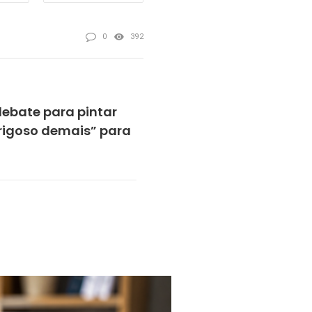
0
392
debate para pintar
igoso demais” para