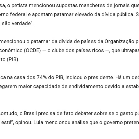
sa, o petista mencionou supostas manchetes de jornais qu
rno federal e apontam patamar elevado da dívida pública. 
 são verdade”.
 mencionou o patamar da dívida de países da Organização 
onômico (OCDE) — o clube dos países ricos —, que ultrap
to (PIB).
 fica na casa dos 74% do PIB, indicou o presidente. Há um d
egarem maior capacidade de endividamento devido a estabi
.
contudo, o Brasil precisa de fato debater sobre se o gasto 
e está”, opinou. Lula mencionou análise que o governo pret