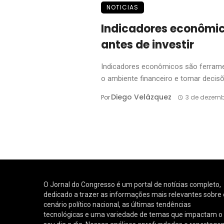
NOTICIAS
Indicadores econômic
antes de investir
Indicadores econômicos são ferram
o ambiente financeiro e tomar decisõe
Diego Velázquez
Por
3 de dezemb
O Jornal do Congresso é um portal de notícias completo,
dedicado a trazer as informações mais relevantes sobre 
cenário político nacional, as últimas tendências
tecnológicas e uma variedade de temas que impactam o