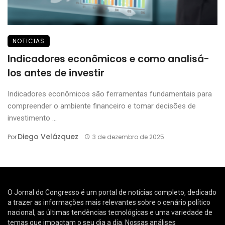
NOTICIAS
Indicadores econômicos e como analisá-
los antes de investir
Indicadores econômicos são ferramentas fundamentais para
compreender o ambiente financeiro e tomar decisões de
investimento ...
Diego Velázquez
Por
3 de dezembro de 2025
O Jornal do Congresso é um portal de notícias completo, dedicado
a trazer as informações mais relevantes sobre o cenário político
nacional, as últimas tendências tecnológicas e uma variedade de
temas que impactam o seu dia a dia. Nossas análises