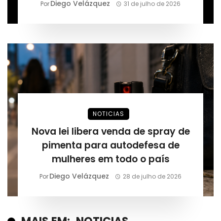
permanente, segundo Márcio
Diego Velázquez
Por
31 de julho de 2026
Alaor de Araújo
NOTICIAS
Nova lei libera venda de spray de
pimenta para autodefesa de
mulheres em todo o país
Diego Velázquez
Por
28 de julho de 2026