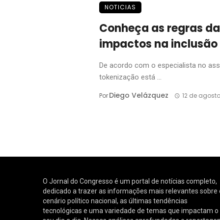
NOTICIAS
Conheça as regras da
impactos na inclusão 
De acordo com o especialista no assun
tokenização está ...
Diego Velázquez
Por
12 de agost
O Jornal do Congresso é um portal de notícias completo,
dedicado a trazer as informações mais relevantes sobre 
cenário político nacional, as últimas tendências
tecnológicas e uma variedade de temas que impactam o