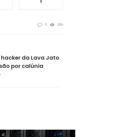
0
0
286
 hacker da Lava Jato
isão por calúnia
o