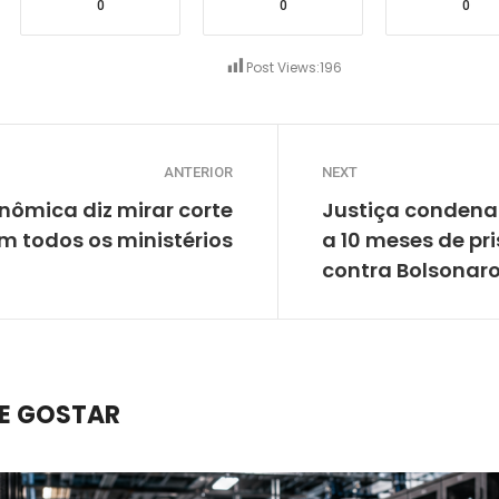
0
0
0
Post Views:
196
ANTERIOR
NEXT
nômica diz mirar corte
Justiça condena
em todos os ministérios
a 10 meses de pr
contra Bolsonar
E GOSTAR