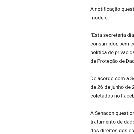
A notificação ques
modelo.
“Esta secretaria di
consumidor, bem co
política de privac
de Proteção de Dad
De acordo com a Se
de 26 de junho de 2
coletados no Facebo
A Senacon questiona
tratamento de dados
dos direitos dos c