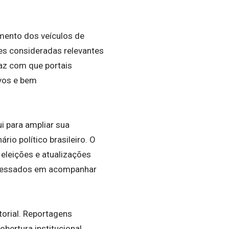
amento dos veículos de
es consideradas relevantes
az com que portais
ivos e bem
i para ampliar sua
rio político brasileiro. O
 eleições e atualizações
nteressados em acompanhar
torial. Reportagens
obertura institucional