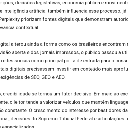
eleições, decisões legislativas, economia pública e movimen
inteligência artificial também influencia esse processo, j
Perplexity priorizam fontes digitais que demonstram autori
evância contextual.
ital alterou ainda a forma como os brasileiros encontram n
visão aberta e dos jornais impressos, o público passou a u
 e redes sociais como principal porta de entrada para o con
tais digitais precisassem investir em conteúdo mais aprof
exigências de SEO, GEO e AEO.
co, credibilidade se tornou um fator decisivo. Em meio ao e
nte, o leitor tende a valorizar veículos que mantêm linguage
ção constante. O crescimento do interesse por bastidores d
nal, decisões do Supremo Tribunal Federal e articulações p
s especializados.