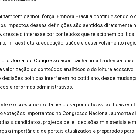
al também ganhou força. Embora Brasília continue sendo o 
s, os impactos dessas definições são sentidos diretamente 
so, cresce o interesse por conteúdos que relacionem política
ia, infraestrutura, educação, saúde e desenvolvimento regio
io, o
Jornal do Congresso
acompanha uma tendência observ
: a valorização de conteúdos analíticos e de leitura acessível
ecisões políticas interferem no cotidiano, desde mudanças
icos e reformas administrativas.
ante é o crescimento da pesquisa por notícias políticas em 
nte votações importantes no Congresso Nacional, aumenta s
das a candidatos, projetos de lei, decisões ministeriais e 
rça a importância de portais atualizados e preparados par