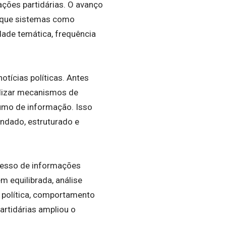
tações partidárias. O avanço
á que sistemas como
dade temática, frequência
otícias políticas. Antes
tilizar mecanismos de
sumo de informação. Isso
undado, estruturado e
xcesso de informações
m equilibrada, análise
a política, comportamento
artidárias ampliou o