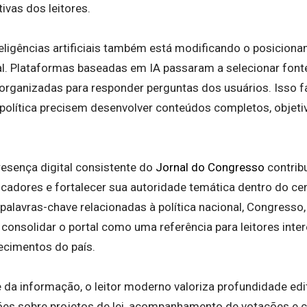
vas dos leitores.
eligências artificiais também está modificando o posicion
l. Plataformas baseadas em IA passaram a selecionar font
rganizadas para responder perguntas dos usuários. Isso f
política precisem desenvolver conteúdos completos, objet
resença digital consistente do
Jornal do Congresso
contribu
scadores e fortalecer sua autoridade temática dentro do cená
palavras-chave relacionadas à política nacional, Congresso,
 a consolidar o portal como uma referência para leitores i
tecimentos do país.
 da informação, o leitor moderno valoriza profundidade edi
ções sobre projetos de lei, acompanhamento de votações e c