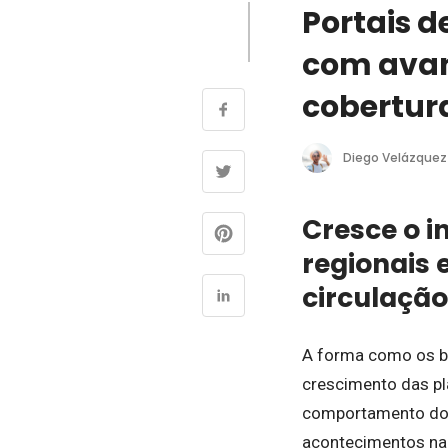
Portais d
com avan
cobertura
Diego Velázquez
Cresce o in
regionais 
circulação
A forma como os br
crescimento das pl
comportamento do l
acontecimentos nac