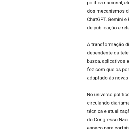
política nacional, 
dos mecanismos de 
ChatGPT, Gemini e 
de publicação e rel
A transformação dig
dependente da tele
busca, aplicativos
fez com que os por
adaptado às novas 
No universo políti
circulando diariame
técnica e atualiza
do Congresso Nacio
espaço para portai