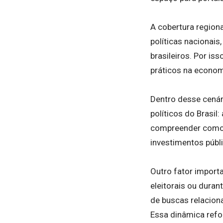
A cobertura region
políticas nacionai
brasileiros. Por is
práticos na econom
Dentro desse cenár
políticos do Brasil
compreender como d
investimentos públ
Outro fator import
eleitorais ou dura
de buscas relaciona
Essa dinâmica refo