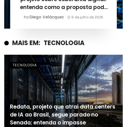
entenda como a proposta pode
mudar a infraestrutura
Diego Velázquez
Por
6 de julho de 2026
tecnológica do Brasil
MAIS EM:
TECNOLOGIA
TECNOLOGIA
Redata, projeto que atrai data centers
de IA ao Brasil, segue parado no
Senado; entenda o impasse