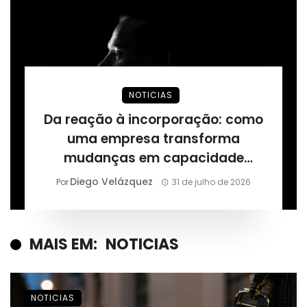
NOTICIAS
Da reação à incorporação: como
uma empresa transforma
mudanças em capacidade
permanente, segundo Márcio
Diego Velázquez
Por
31 de julho de 2026
Alaor de Araújo
MAIS EM:
NOTICIAS
NOTICIAS