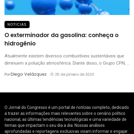
NOTICIAS
O exterminador da gasolina: conheça o
hidrogênio
Atualmente existem diversos combustíveis sustentáveis que
diminuem a poluição atmosférica. Diante disso, o Grupo CPN, ...
Diego Velázquez
Por
25 de janeiro de 2023
O Jornal do Congresso é um portal de notícias completo, dedicado
a trazer as informações mais relevantes sobre o cenário político
nacional, as últimas tendências tecnológicas e uma variedade de
temas que impactam o seu dia a dia. Nossas análises
aprofundadas e reportagens exclusivas visam informar e engajar