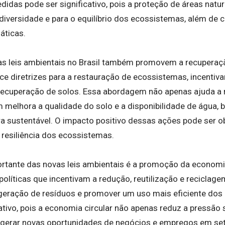
das pode ser significativo, pois a proteção de áreas natura
iversidade e para o equilíbrio dos ecossistemas, além de co
áticas.
as leis ambientais no Brasil também promovem a recuperaç
ce diretrizes para a restauração de ecossistemas, incentiv
recuperação de solos. Essa abordagem não apenas ajuda a 
 melhora a qualidade do solo e a disponibilidade de água,
ura sustentável. O impacto positivo dessas ações pode ser 
 resiliência dos ecossistemas.
rtante das novas leis ambientais é a promoção da economia
líticas que incentivam a redução, reutilização e reciclagem
geração de resíduos e promover um uso mais eficiente dos
tivo, pois a economia circular não apenas reduz a pressão 
erar novas oportunidades de negócios e empregos em seto