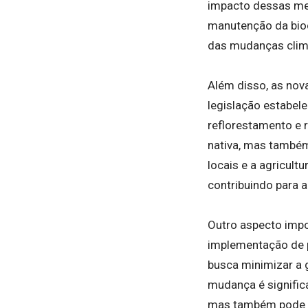
impacto dessas medi
manutenção da biod
das mudanças clim
Além disso, as nov
legislação estabele
reflorestamento e 
nativa, mas também
locais e a agricult
contribuindo para a
Outro aspecto impo
implementação de po
busca minimizar a 
mudança é significa
mas também pode g