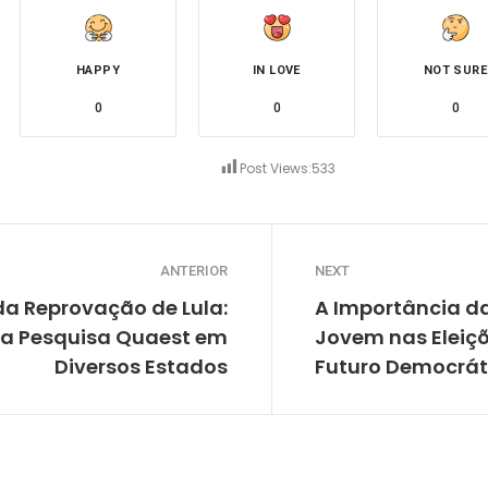
HAPPY
IN LOVE
NOT SURE
0
0
0
Post Views:
533
ANTERIOR
NEXT
a Reprovação de Lula:
A Importância d
a Pesquisa Quaest em
Jovem nas Eleiç
Diversos Estados
Futuro Democrát