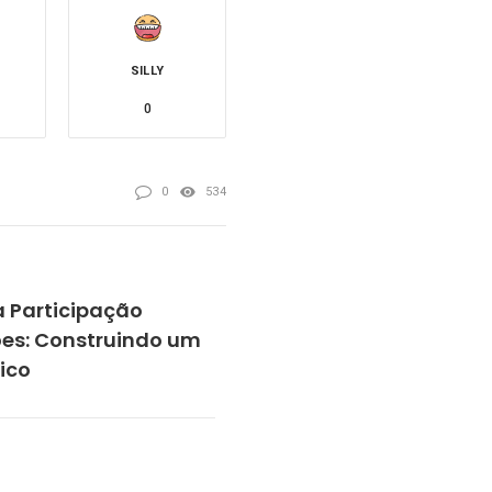
SILLY
0
0
534
a Participação
ões: Construindo um
ico