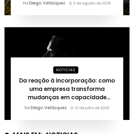
Diego Velázquez
Por
3 de agosto de 2026
NOTICIAS
Da reação à incorporação: como
uma empresa transforma
mudanças em capacidade
permanente, segundo Márcio
Diego Velázquez
Por
31 de julho de 2026
Alaor de Araújo