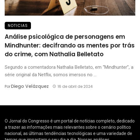
NOTICIAS
Análise psicológica de personagens em
Mindhunter: decifrando as mentes por trás
do crime, com Nathalia Belletato
Segundo a comentadora Nathalia Belletato, em “Mindhunter”, a
série original da Netflix, somos imersos no ...
Diego Velázquez
Por
16 de abril de 2024
O Jornal do Congresso é um portal de notícias completo, dedicado
a trazer as informações mais relevantes sobre o cenário político
nacional, as últimas tendências tecnológicas e uma variedade de
temas que impactam o seu dia a dia. Nossas análises