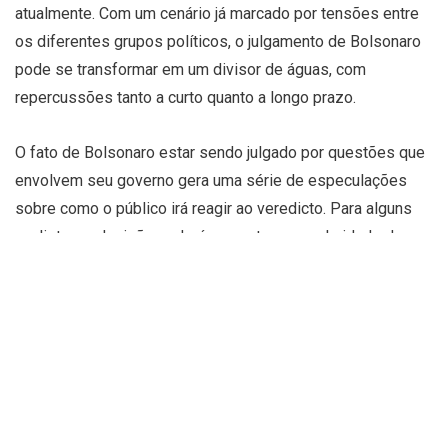
atualmente. Com um cenário já marcado por tensões entre
os diferentes grupos políticos, o julgamento de Bolsonaro
pode se transformar em um divisor de águas, com
repercussões tanto a curto quanto a longo prazo.
O fato de Bolsonaro estar sendo julgado por questões que
envolvem seu governo gera uma série de especulações
sobre como o público irá reagir ao veredicto. Para alguns
analistas, a decisão poderá aumentar a popularidade do ex-
presidente entre seus apoiadores, que enxergam esse
julgamento como uma perseguição política. Por outro lado,
seus opositores podem usar a decisão para intensificar as
críticas ao governo, alimentando ainda mais a polarização
política do Brasil. Nesse contexto, o julgamento de
Bolsonaro pode se tornar um palco para disputas
ideológicas, ampliando a dicotomia entre os brasileiros.