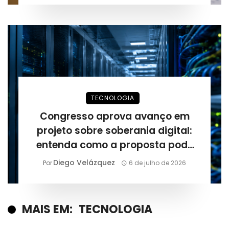
TECNOLOGIA
Congresso aprova avanço em
projeto sobre soberania digital:
entenda como a proposta pode
mudar a infraestrutura
Diego Velázquez
Por
6 de julho de 2026
tecnológica do Brasil
MAIS EM:
TECNOLOGIA