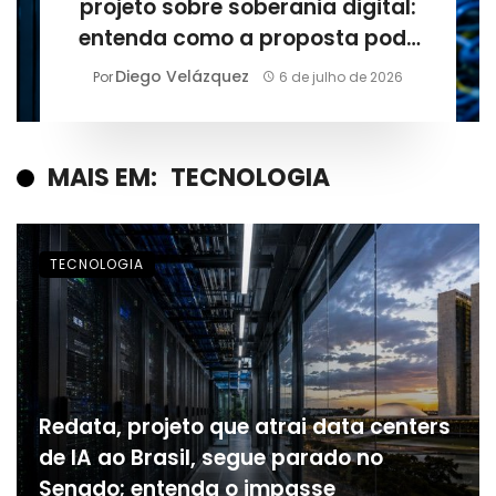
projeto sobre soberania digital:
entenda como a proposta pode
mudar a infraestrutura
Diego Velázquez
Por
6 de julho de 2026
tecnológica do Brasil
MAIS EM:
TECNOLOGIA
TECNOLOGIA
Redata, projeto que atrai data centers
de IA ao Brasil, segue parado no
Senado; entenda o impasse