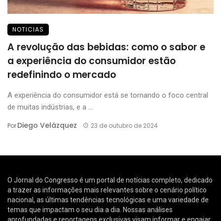
NOTICIAS
A revolução das bebidas: como o sabor e
a experiência do consumidor estão
redefinindo o mercado
A experiência do consumidor está se tornando o foco central
de muitas indústrias, e a ...
Diego Velázquez
Por
23 de outubro de 2024
O Jornal do Congresso é um portal de notícias completo, dedicado
a trazer as informações mais relevantes sobre o cenário político
nacional, as últimas tendências tecnológicas e uma variedade de
temas que impactam o seu dia a dia. Nossas análises
aprofundadas e reportagens exclusivas visam informar e engajar