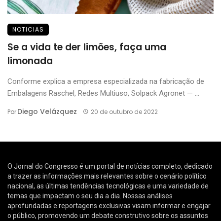
NOTICIAS
Se a vida te der limões, faça uma
limonada
Conforme explica a empresa especializada na fabricação de
Embalagens Raschel, Redes Multiuso, Solpack Agronet — ...
Diego Velázquez
Por
20 de outubro de 2022
O Jornal do Congresso é um portal de notícias completo, dedicado
a trazer as informações mais relevantes sobre o cenário político
nacional, as últimas tendências tecnológicas e uma variedade de
temas que impactam o seu dia a dia. Nossas análises
aprofundadas e reportagens exclusivas visam informar e engajar
o público, promovendo um debate construtivo sobre os assuntos