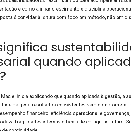
al, quais indicadores fazem sentido para acompanhar resul
tação e como alinhar crescimento e disciplina operaciona
oposta é convidar à leitura com foco em método, não em di
significa sustentabili
arial quando aplicad
?
 Maciel inicia explicando que quando aplicada à gestão, a s
idade de gerar resultados consistentes sem comprometer a
desempenho financeiro, eficiência operacional e governança,
duza fragilidades internas difíceis de corrigir no futuro. S
a de continuidade.