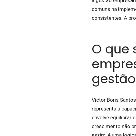
à gestão empresari
comuns na implemen
consistentes. A pr
O que 
empres
gestão
Victor Boris Santos
representa a capac
envolve equilibrar 
crescimento não pro
assim, é uma lógic