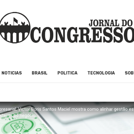
NOTICIAS
BRASIL
POLITICA
TECNOLOGIA
SOB
presarial, Victor Boris Santos Maciel mostra como alinhar gestão est
tente do negócio.