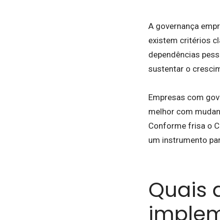
A governança empr
existem critérios c
dependências pesso
sustentar o cresci
Empresas com gover
melhor com mudança
Conforme frisa o C
um instrumento para
Quais 
implem