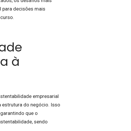
tados, os desafios mais
l para decisões mais
scurso.
dade
a à
ustentabilidade empresarial
 estrutura do negócio. Isso
 garantindo que o
ustentabilidade, sendo