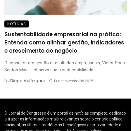
NOTICIAS
Sustentabilidade empresarial na prática:
Entenda como alinhar gestão, indicadores
e crescimento do negócio
O consultor em gestão e resultados empresariais, Victor Boris
Santos Maciel, observa que a sustentabilidade ...
Diego Velázquez
Por
13 de fevereiro de 2026
O Jornal do Congresso é um portal de notícias completo, dedicado
a trazer as informações mais relevantes sobre o cenário político
nacional, as últimas tendências tecnológicas e uma variedade de
temas que impactam o seu dia a dia. Nossas análises