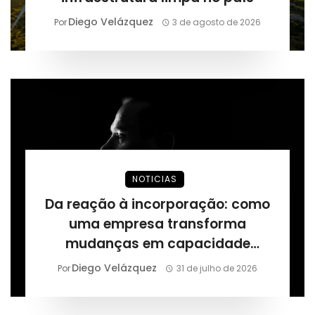
Diego Velázquez
Por
3 de agosto de 2026
NOTICIAS
Da reação à incorporação: como
uma empresa transforma
mudanças em capacidade
permanente, segundo Márcio
Diego Velázquez
Por
31 de julho de 2026
Alaor de Araújo