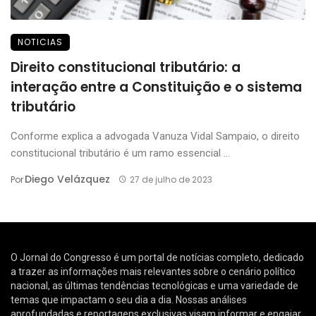
NOTICIAS
Direito constitucional tributário: a
interação entre a Constituição e o sistema
tributário
Conforme explica a advogada Vanuza Vidal Sampaio, o direito
constitucional tributário é um ramo essencial ...
Diego Velázquez
Por
27 de julho de 2023
O Jornal do Congresso é um portal de notícias completo, dedicado
a trazer as informações mais relevantes sobre o cenário político
nacional, as últimas tendências tecnológicas e uma variedade de
temas que impactam o seu dia a dia. Nossas análises
aprofundadas e reportagens exclusivas visam informar e engajar