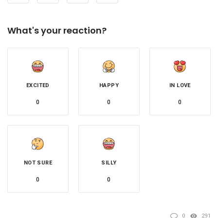
What's your reaction?
EXCITED
HAPPY
IN LOVE
0
0
0
NOT SURE
SILLY
0
0
0
291