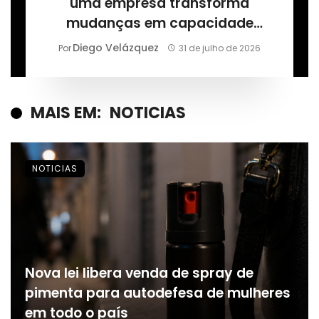
uma empresa transforma
mudanças em capacidade
permanente, segundo Márcio
Diego Velázquez
Por
31 de julho de 2026
Alaor de Araújo
MAIS EM:
NOTICIAS
NOTICIAS
Nova lei libera venda de spray de
pimenta para autodefesa de mulheres
em todo o país