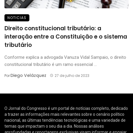
NOTICIAS
Direito constitucional tributário: a
interação entre a Constituição e o sistema
tributário
Conforme explica a advogada Vanuza Vidal Sampaio, o direito
constitucional tributário é um ramo essencial ...
Diego Velázquez
Por
27 de julho de 2023
O Jornal do Congresso é um portal de notícias completo, dedicado
a trazer as informações mais relevantes sobre o cenário político
nacional, as últimas tendências tecnológicas e uma variedade de
temas que impactam o seu dia a dia. Nossas análises
aprofundadas e reportagens exclusivas visam informar e engajar