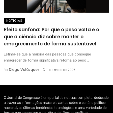
NOTICIAS
Efeito sanfona: Por que o peso volta e o
que a ciência diz sobre manter o
emagrecimento de forma sustentável
Estima-se que a maioria das pessoas que consegue
emagrecer de forma significativa retorna ao peso ...
Diego Velázquez
Por
11 de maio de 2026
O Jornal do Congresso é um portal de notícias completo, dedicado
a trazer as informações mais relevantes sobre o cenário político
nacional, as últimas tendências tecnológicas e uma variedade de
temas que impactam o seu dia a dia. Nossas análises