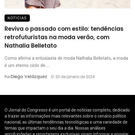
NOTICIAS
Reviva o passado com estilo: tendências
retrofuturistas na moda verão, com
Nathalia Belletato
Como afirma a entusiasta de moda Nathalia Belletato, a moda
é um eterno ciclo de ...
Diego Velázquez
Por
30 de janeiro de 2024
O Jornal do Congresso é um portal de notícias completo, dedicado
a trazer as informações mais relevantes sobre o cenário político
nacional, as últimas tendências tecnológicas e uma variedade de
temas que impactam o seu dia a dia. Nossas análises
aprofundadas e reportagens exclusivas visam informar e engajar