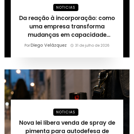
NOTICIAS
Da reação à incorporação: como
uma empresa transforma
mudanças em capacidade
permanente, segundo Márcio
Diego Velázquez
Por
31 de julho de 2026
Alaor de Araújo
NOTICIAS
Nova lei libera venda de spray de
pimenta para autodefesa de