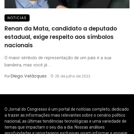
NOTICIAS
Renan da Mata, candidato a deputado
estadual, exige respeito aos símbolos
nacionais
O maior símbolo de representação de um país é a sua
bandeira, mas você já ...
Diego Velázquez
Por
25 de julho de 2022
O Jornal do Congresso é um portal de notícias completo, dedicado
a trazer as informações mais relevantes sobre o cenário político
nacional, as últimas tendências tecnológicas e uma variedade de
temas que impactam o seu dia a dia. Nossas análises
aprofundadas e reportagens exclusivas visam informar e engajar