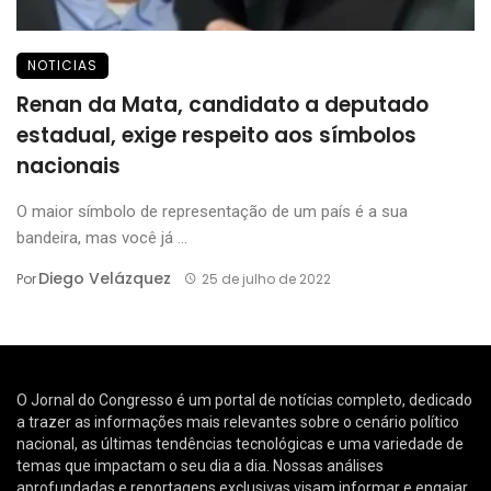
NOTICIAS
Renan da Mata, candidato a deputado
estadual, exige respeito aos símbolos
nacionais
O maior símbolo de representação de um país é a sua
bandeira, mas você já ...
Diego Velázquez
Por
25 de julho de 2022
O Jornal do Congresso é um portal de notícias completo, dedicado
a trazer as informações mais relevantes sobre o cenário político
nacional, as últimas tendências tecnológicas e uma variedade de
temas que impactam o seu dia a dia. Nossas análises
aprofundadas e reportagens exclusivas visam informar e engajar