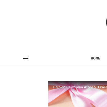
HOME
Haroldo Dalazoana Afonso Durãe