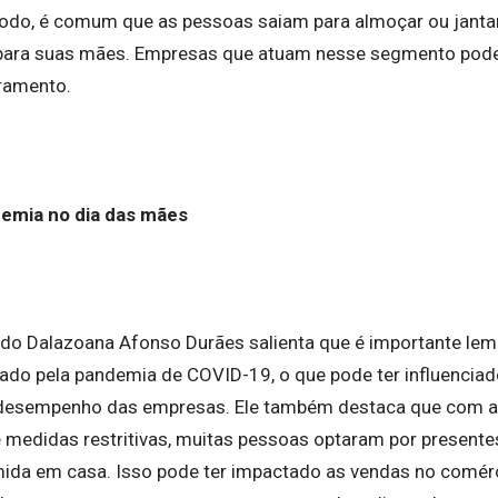
ríodo, é comum que as pessoas saiam para almoçar ou janta
s para suas mães. Empresas que atuam nesse segmento pod
ramento.
demia no dia das mães
do Dalazoana Afonso Durães salienta que é importante lem
tado pela pandemia de COVID-19, o que pode ter influenci
desempenho das empresas. Ele também destaca que com a
e medidas restritivas, muitas pessoas optaram por present
ida em casa. Isso pode ter impactado as vendas no comér