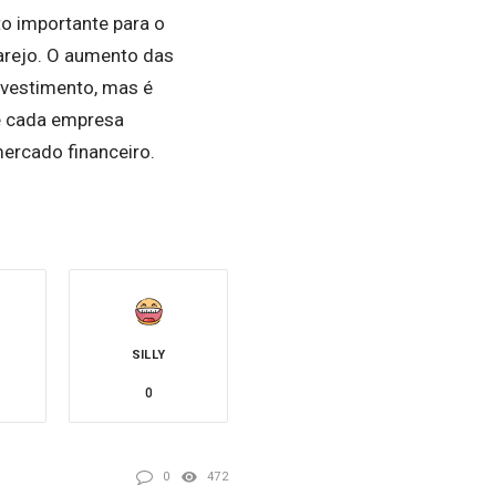
o importante para o
arejo. O aumento das
nvestimento, mas é
se cada empresa
ercado financeiro.
SILLY
0
0
472