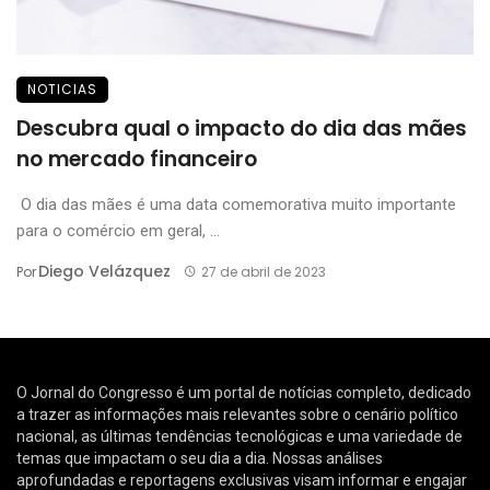
NOTICIAS
Descubra qual o impacto do dia das mães
no mercado financeiro
O dia das mães é uma data comemorativa muito importante
para o comércio em geral, ...
Diego Velázquez
Por
27 de abril de 2023
O Jornal do Congresso é um portal de notícias completo, dedicado
a trazer as informações mais relevantes sobre o cenário político
nacional, as últimas tendências tecnológicas e uma variedade de
temas que impactam o seu dia a dia. Nossas análises
aprofundadas e reportagens exclusivas visam informar e engajar