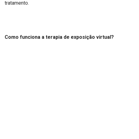
tratamento.
Como funciona a terapia de exposição virtual?
A terapia de exposição virtual é uma forma de terapia
comportamental que utiliza ambientes simulados para
expor gradualmente os pacientes aos seus medos. Usando
tecnologia de realidade virtual (VR), os pacientes podem
enfrentar situações que desencadeiam sua fobia em um
ambiente controlado e seguro. O terapeuta pode ajustar a
intensidade e a duração da exposição, permitindo um
tratamento personalizado e progressivo.