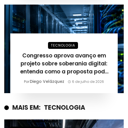
TECNOLOGIA
Congresso aprova avanço em
projeto sobre soberania digital:
entenda como a proposta pode
mudar a infraestrutura
Diego Velázquez
Por
6 de julho de 2026
tecnológica do Brasil
MAIS EM:
TECNOLOGIA