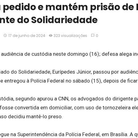
a pedido e mantém prisão de 
gente do Solidariedade
17 de junho de 2024
323 visualizações
0
r audiência de custódia neste domingo (16); defesa alega i
iado do Solidariedade, Eurípedes Júnior, passou por audiênc
e entregou à Polícia Federal no sábado (15), depois de ficar
stódia, segundo apurou a CNN, os advogados do dirigente p
 fosse convertida em domiciliar, com uso de tornozeleira ele
aso decidiu mantê-lo preso.
gue na Superintendência da Polícia Federal, em Brasília. A