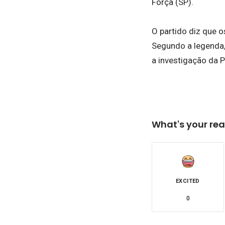
Força (SP).
O partido diz que o
Segundo a legenda,
a investigação da P
What's your rea
EXCITED
0