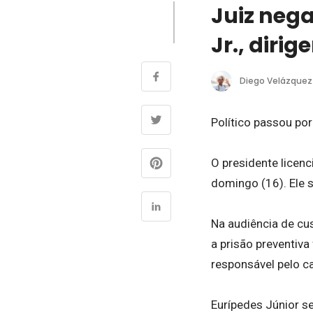
Juiz neg
Jr., diri
Diego Velázquez
Político passou po
O presidente licenc
domingo (16). Ele s
Na audiência de cu
a prisão preventiva
responsável pelo c
Eurípedes Júnior se