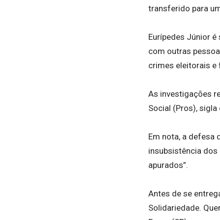
transferido para um
Eurípedes Júnior é 
com outras pessoas 
crimes eleitorais e 
As investigações r
Social (Pros), sigl
Em nota, a defesa d
insubsistência dos 
apurados”.
Antes de se entrega
Solidariedade. Que