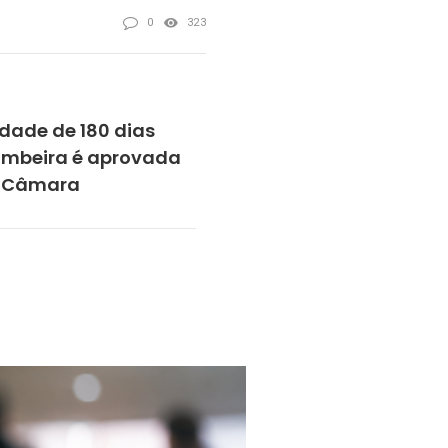
0
323
dade de 180 dias
bombeira é aprovada
a Câmara