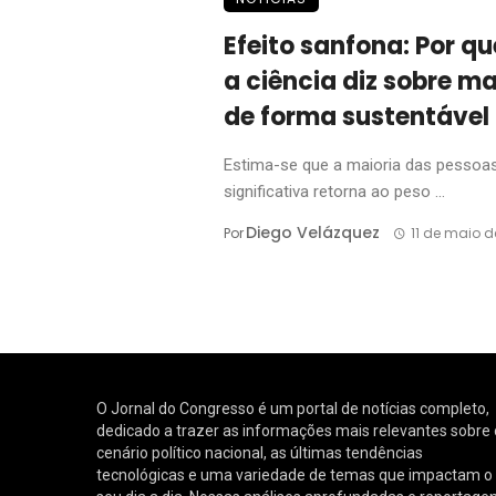
Efeito sanfona: Por qu
a ciência diz sobre 
de forma sustentável
Estima-se que a maioria das pesso
significativa retorna ao peso ...
Diego Velázquez
Por
11 de maio d
O Jornal do Congresso é um portal de notícias completo,
dedicado a trazer as informações mais relevantes sobre 
cenário político nacional, as últimas tendências
tecnológicas e uma variedade de temas que impactam o