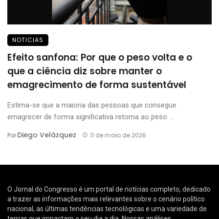
NOTICIAS
Efeito sanfona: Por que o peso volta e o
que a ciência diz sobre manter o
emagrecimento de forma sustentável
Estima-se que a maioria das pessoas que consegue
emagrecer de forma significativa retorna ao peso ...
Diego Velázquez
Por
11 de maio de 2026
O Jornal do Congresso é um portal de notícias completo, dedicado
a trazer as informações mais relevantes sobre o cenário político
nacional, as últimas tendências tecnológicas e uma variedade de
temas que impactam o seu dia a dia. Nossas análises