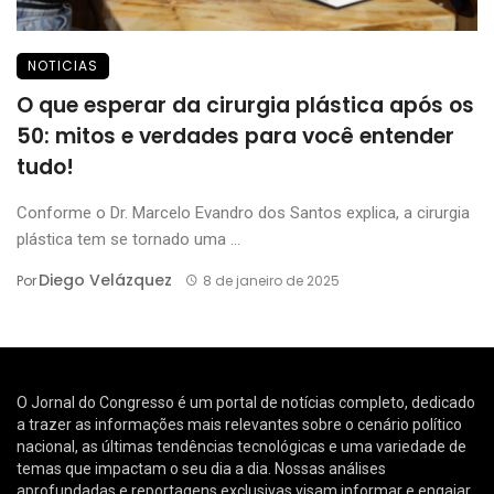
NOTICIAS
O que esperar da cirurgia plástica após os
50: mitos e verdades para você entender
tudo!
Conforme o Dr. Marcelo Evandro dos Santos explica, a cirurgia
plástica tem se tornado uma ...
Diego Velázquez
Por
8 de janeiro de 2025
O Jornal do Congresso é um portal de notícias completo, dedicado
a trazer as informações mais relevantes sobre o cenário político
nacional, as últimas tendências tecnológicas e uma variedade de
temas que impactam o seu dia a dia. Nossas análises
aprofundadas e reportagens exclusivas visam informar e engajar