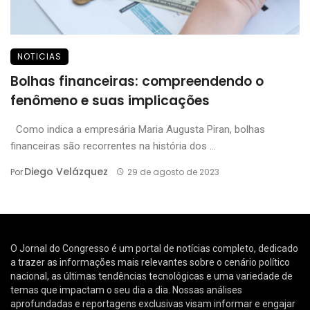
NOTICIAS
Bolhas financeiras: compreendendo o
fenômeno e suas implicações
Como indica a empresária Maria Augusta Piran, bolhas
financeiras são recorrentes na história dos ...
Diego Velázquez
Por
29 de agosto de 2023
O Jornal do Congresso é um portal de notícias completo, dedicado
a trazer as informações mais relevantes sobre o cenário político
nacional, as últimas tendências tecnológicas e uma variedade de
temas que impactam o seu dia a dia. Nossas análises
aprofundadas e reportagens exclusivas visam informar e engajar