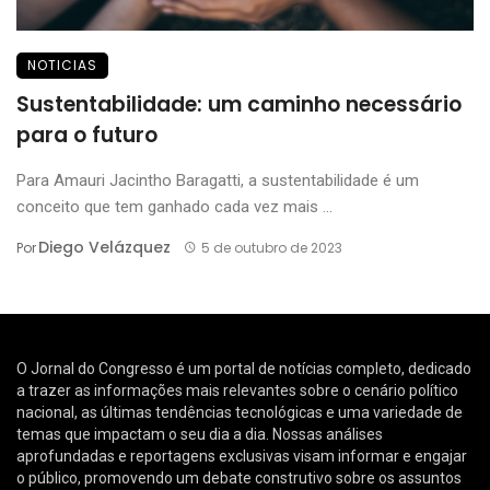
NOTICIAS
Sustentabilidade: um caminho necessário
para o futuro
Para Amauri Jacintho Baragatti, a sustentabilidade é um
conceito que tem ganhado cada vez mais ...
Diego Velázquez
Por
5 de outubro de 2023
O Jornal do Congresso é um portal de notícias completo, dedicado
a trazer as informações mais relevantes sobre o cenário político
nacional, as últimas tendências tecnológicas e uma variedade de
temas que impactam o seu dia a dia. Nossas análises
aprofundadas e reportagens exclusivas visam informar e engajar
o público, promovendo um debate construtivo sobre os assuntos